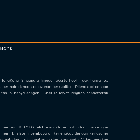
 Bank
HongKong, Singapura hingga Jakarta Pool. Tidak hanya itu,
uk bermain dengan pelayanan berkualitas. Dilengkapi dengan
litas ini hanya dengan 1 user Id lewat langkah pendaftaran
i member. IBETOTO telah menjadi tempat judi online dengan
mi memiliki sistem pembayaran terlengkap dengan kerjasama
 ramah dan profesional yang siap membantu 24 jam nonstop