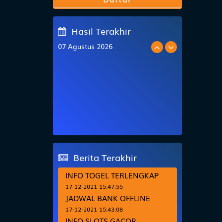
W
Manchester United
Hasil Terakhir
1.25
HDP
-1.25
-1.12
Odds
-1.01
07 Agustus 2026
PLAY
3D KANSAS
2
5
9
Sevilla vs Rayo Val...
i
16/08 22:00PM
5D LOUISIANA
3
5
2
5
0
H
Sevilla
3D LOUISIANA
6
5
8
W
Rayo Vallecano
3D MARYLAND
6
3
3
-0.25
HDP
0.25
1.07
Odds
-1.05
PLAY
Berita Terakhir
Singapor... vs Indonesi...
INFO TOGEL TERLENGKAP
i
07/08 20:00PM
Promo
17-12-2021 15:47:55
PROMO SBO SPORT
JADWAL BANK OFFLINE
17-12-2021 15:43:08
H
Singapore
INFO SLOTS GACOR